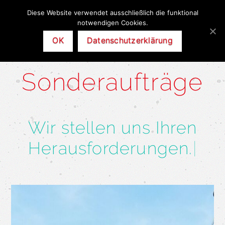
Diese Website verwendet ausschließlich die funktional
Nav
notwendigen Cookies.
OK
Datenschutzerklärung
Sonderaufträge
Wir stellen uns Ihren
Herausforderungen.
|