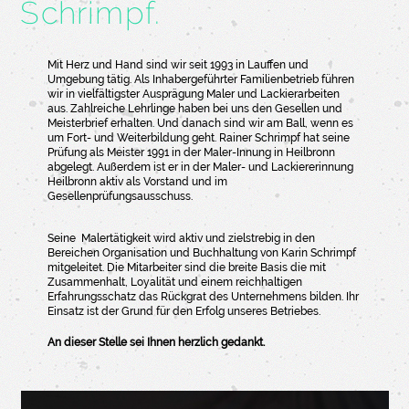
Schrimpf.
Mit Herz und Hand sind wir seit 1993 in Lauffen und
Umgebung tätig. Als Inhabergeführter Familienbetrieb führen
wir in vielfältigster Ausprägung Maler und Lackierarbeiten
aus. Zahlreiche Lehrlinge haben bei uns den Gesellen und
Meisterbrief erhalten. Und danach sind wir am Ball, wenn es
um Fort- und Weiterbildung geht. Rainer Schrimpf hat seine
Prüfung als Meister 1991 in der Maler-Innung in Heilbronn
abgelegt. Außerdem ist er in der Maler- und Lackiererinnung
Heilbronn aktiv als Vorstand und im
Gesellenprüfungsausschuss.
Seine Malertätigkeit wird aktiv und zielstrebig in den
Bereichen Organisation und Buchhaltung von Karin Schrimpf
mitgeleitet. Die Mitarbeiter sind die breite Basis die mit
Zusammenhalt, Loyalität und einem reichhaltigen
Erfahrungsschatz das Rückgrat des Unternehmens bilden. Ihr
Einsatz ist der Grund für den Erfolg unseres Betriebes.
An dieser Stelle sei Ihnen herzlich gedankt.