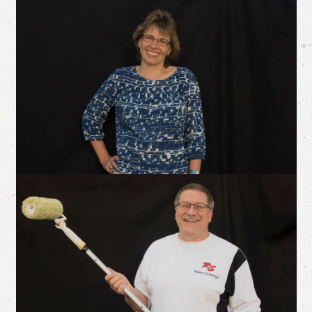
Baden- Württemberg
Lackiererhandwerk des Landesinnungsverbandes
Kassiererin im Arbeitskreis der Frauen im Maler- und
Ausführung sämtlicher Tätigkeiten im Büro
Einzelhandelskauffrau, Unternehmensleitung
Karin Schrimpf
Ersthelfer
Ausführung sämtlicher Maler- und Lackierarbeiten
Meisterprüfung im Jahre 1991 in Heilbronn
Gesellenprüfung im Jahre 1981
Inhaber und Gesamtleitung, Arbeitgeber
Rainer Schrimpf