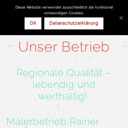
Diese Website verwendet ausschließlich die funktional
Nav
notwendigen Cookies.
OK
Datenschutzerklärung
Unser Betrieb
Regionale Qualität –
lebendig und
werthaltig!
|
Malerbetrieb Rainer